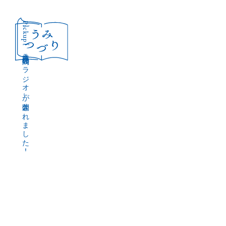
［Pickup］
音声作品『波間のラジオ』が公開されました！