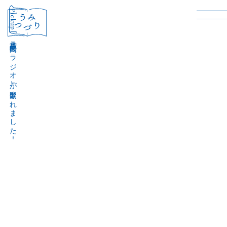
［Pickup］
音声作品『波間のラジオ』が公開されました！