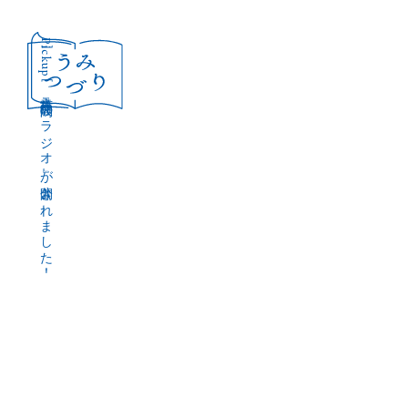
［Pickup］
音声作品『波間のラジオ』が公開されました！