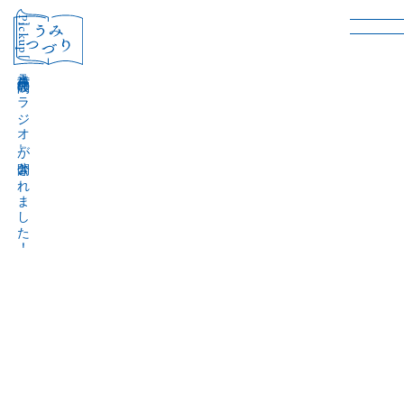
［Pickup］
音声作品『波間のラジオ』が公開されました！